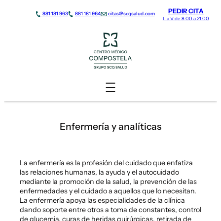
Saltar
PEDIR CITA
881 181 963
881 181 964
citas@scqsalud.com
al
L a V de 8:00 a 21:00
contenido
Enfermería y analíticas
La enfermería es la profesión del cuidado que enfatiza
las relaciones humanas, la ayuda y el autocuidado
mediante la promoción de la salud, la prevención de las
enfermedades y el cuidado a aquellos que lo necesitan.
La enfermería apoya las especialidades de la clínica
dando soporte entre otros a toma de constantes, control
de glucemia, curas de heridas quirúrgicas, retirada de