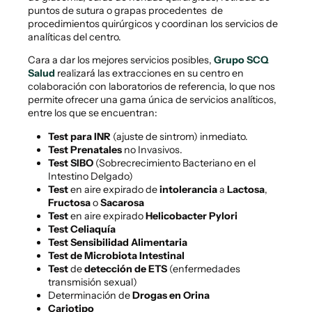
puntos de sutura o grapas procedentes de
procedimientos quirúrgicos y coordinan los servicios de
analíticas del centro.
Cara a dar los mejores servicios posibles,
Grupo SCQ
Salud
realizará las extracciones en su centro en
colaboración con
laboratorios de referencia, lo que nos
permite ofrecer una gama única de servicios analíticos,
entre los que se encuentran:
Test para INR
(ajuste de sintrom) inmediato.
Test Prenatales
no Invasivos.
Test SIBO
(Sobrecrecimiento Bacteriano en el
Intestino Delgado)
Test
en aire expirado de
intolerancia
a
Lactosa
,
Fructosa
o
Sacarosa
Test
en aire expirado
Helicobacter Pylori
Test Celiaquía
Test Sensibilidad Alimentaria
Test de Microbiota Intestinal
Test
de
detección de ETS
(enfermedades
transmisión sexual)
Determinación de
Drogas en Orina
Cariotipo